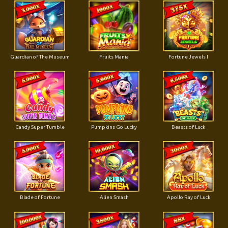
Guardian of The Museum
Fruits Mania
Fortune Jewels I
Candy Super Tumble
Pumpkins Go Lucky
Beasts of Luck
Blade of Fortune
Alien Smash
Apollo Ray of Luck