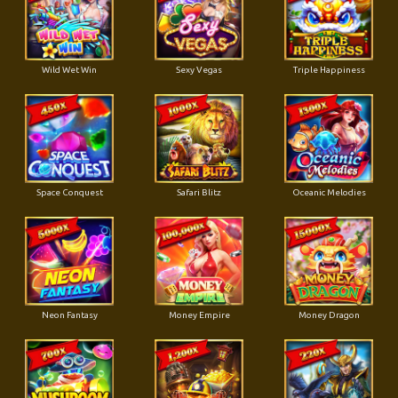
Wild Wet Win
Sexy Vegas
Triple Happiness
Space Conquest
Safari Blitz
Oceanic Melodies
Neon Fantasy
Money Empire
Money Dragon