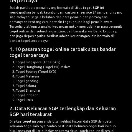
terpercaya
Sudah pasti para pemain yang bermain di situs
togel SGP
ini
mendapatkan banyak keuntungan. customer service 24 jam penuh yang
siap melayani segala keluhan dari para pemain dan pertanyaan-
pertanyaan tentang cara bermain togel online bagi pemain awam.
Tersedia platform transaksi keuangan untuk memudahkan para penggila
togel online dari seluruh nusantara, dari transaksi via Bank, E-money,
dan juga deposit pulsa. berikut adalah keuntungan lain bermain di
bandar togel terpercaya:
1. 10 pasaran togel online terbaik situs bandar
togel terpercaya
Togel Singapore (Togel SGP)
Togel Hongkong (Togel HK) Malam
Togel Sydney (Togel SYD)
Togel Malaysia
Togel genting
Togel Sakura
Togel Shanghai
Togel Incheon
Togel Paris
2. Data Keluaran SGP terlengkap dan Keluaran
SGP hari terakurat
Di
situs togel
ini pun anda bisa melihat histori data SGP dan data
keluaran togel lain nya. Sudah pasti data keluaran togel hari ini pun
bisa langsung di liat di halaman utama situs TogelGt4d. Hasil sesuai