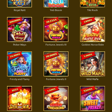
Royal Katt
Yeti Boom
Tiki Rush
Poker Ways
Fortune Jewels III
Golden Horse Ride
Frosty and Flamy
Fortune Jewels II
Wild Mafia