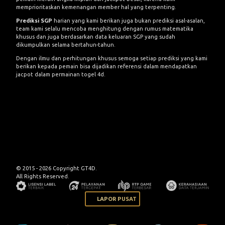
memprioritaskan kemenangan member hal yang terpenting.
Prediksi SGP
harian yang kami berikan juga bukan prediksi asal-asalan,
team kami selalu mencoba menghitung dengan rumus matematika
khusus dan juga berdasarkan data keluaran SGP yang sudah
dikumpulkan selama bertahun-tahun.
Dengan ilmu dan perhitungan khusus semoga setiap prediksi yang kami
berikan kepada pemain bisa dijadikan referensi dalam mendapatkan
jacpot dalam permainan togel 4d.
© 2015 - 2026 Copyright GT4D.
All Rights Reserved.
LAPOR PUSAT