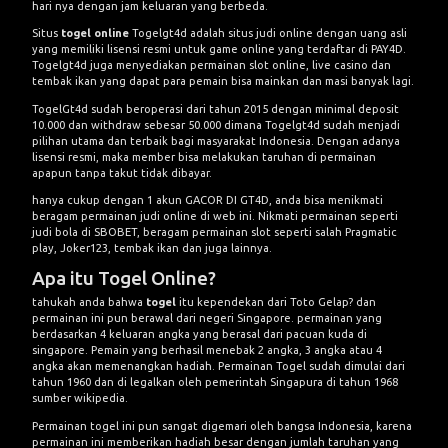
hari nya dengan jam keluaran yang berbeda.
Situs
togel online
Togelgt4d adalah situs judi online dengan uang asli
yang memiliki lisensi resmi untuk game online yang terdaftar di PAY4D.
Togelgt4d juga menyediakan permainan slot online, live casino dan
tembak ikan yang dapat para pemain bisa mainkan dan masi banyak lagi.
TogelGt4d sudah beroperasi dari tahun 2015 dengan minimal deposit
10.000 dan withdraw sebesar 50.000 dimana Togelgt4d sudah menjadi
pilihan utama dan terbaik bagi masyarakat Indonesia. Dengan adanya
lisensi resmi, maka member bisa melakukan taruhan di permainan
apapun tanpa takut tidak dibayar.
hanya cukup dengan 1 akun GACOR DI GT4D, anda bisa menikmati
beragam permainan judi online di web ini. Nikmati permainan seperti
judi bola di SBOBET, beragam permainan slot seperti salah Pragmatic
play, Joker123, tembak ikan dan juga lainnya.
Apa itu Togel Online?
tahukah anda bahwa
togel
itu kependekan dari Toto Gelap? dan
permainan ini pun berawal dari negeri Singapore. permainan yang
berdasarkan 4 keluaran angka yang berasal dari pacuan kuda di
singapore. Pemain yang berhasil menebak 2 angka, 3 angka atau 4
angka akan memenangkan hadiah. Permainan Togel sudah dimulai dari
tahun 1960 dan di legalkan oleh pemerintah Singapura di tahun 1968
sumber
wikipedia
.
Permainan togel ini pun sangat digemari oleh bangsa Indonesia, karena
permainan ini memberikan hadiah besar dengan jumlah taruhan yang