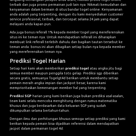
terbaik dan juga promo permainan judi lain nya. Nikmati kemudahan dan
kenyamanan dalam bermain di situs bandar togel online. Kenyamanan
anda adalah yang terpenting, dengan itu kami menyediakan customer
service profesional, terbaik, dan tercepat selama 24 jam yang dapat
melayani anda kapan pun.
Ada juga bonus referall 1% kepada member togel yang mereferensikan
situs ini ke teman nya. Untuk mendapatkan referall ini diharapkan
membuat link referall terlebih dahulu dan bagikan tautan tersebut ke
teman anda. bonus ini akan dibagikan setiap bulan nya kepada member
yang mereferensikan teman nya.
Prediksi Togel Harian
Setiap hari kami akan memberikan
prediksi togel
atau angka jitu bagi
semua member maupun penggila toto gelap. Prediksi sgp diberikan
secara gratis, semuanya Togelgt4d berikan untuk membantu setiap
pemain meraih angka impian dan jackpot besar, karena kami
memprioritaskan kemenangan member hal yang terpenting.
Prediksi SGP
harian yang kami berikan juga bukan prediksi asal-asalan,
team kami selalu mencoba menghitung dengan rumus matematika
khusus dan juga berdasarkan data keluaran SGP yang sudah
dikumpulkan selama bertahun-tahun.
Dengan ilmu dan perhitungan khusus semoga setiap prediksi yang kami
berikan kepada pemain bisa dijadikan referensi dalam mendapatkan
jacpot dalam permainan togel 4d.