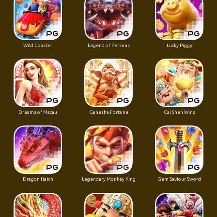
Wild Coaster
Legend of Perseus
Lucky Piggy
Dreams of Macau
Ganesha Fortune
Cai Shen Wins
Dragon Hatch
Legendary Monkey King
Gem Saviour Sword