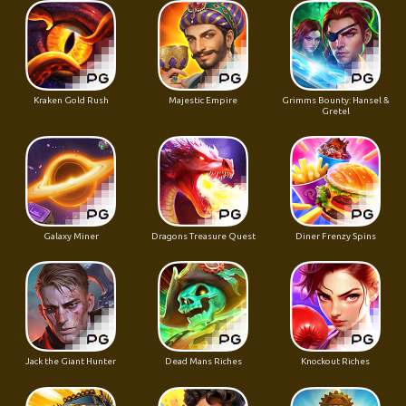
Kraken Gold Rush
Majestic Empire
Grimms Bounty: Hansel &
Gretel
Galaxy Miner
Dragons Treasure Quest
Diner Frenzy Spins
Jack the Giant Hunter
Dead Mans Riches
Knockout Riches