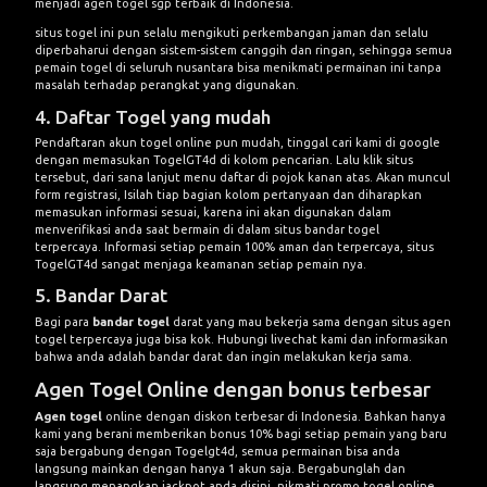
menjadi agen togel sgp terbaik di Indonesia.
situs togel ini pun selalu mengikuti perkembangan jaman dan selalu
diperbaharui dengan sistem-sistem canggih dan ringan, sehingga semua
pemain togel di seluruh nusantara bisa menikmati permainan ini tanpa
masalah terhadap perangkat yang digunakan.
4. Daftar Togel yang mudah
Pendaftaran akun togel online pun mudah, tinggal cari kami di google
dengan memasukan TogelGT4d di kolom pencarian. Lalu klik situs
tersebut, dari sana lanjut menu daftar di pojok kanan atas. Akan muncul
form registrasi, Isilah tiap bagian kolom pertanyaan dan diharapkan
memasukan informasi sesuai, karena ini akan digunakan dalam
menverifikasi anda saat bermain di dalam situs bandar togel
terpercaya. Informasi setiap pemain 100% aman dan terpercaya, situs
TogelGT4d sangat menjaga keamanan setiap pemain nya.
5. Bandar Darat
Bagi para
bandar togel
darat yang mau bekerja sama dengan situs agen
togel terpercaya juga bisa kok. Hubungi livechat kami dan informasikan
bahwa anda adalah bandar darat dan ingin melakukan kerja sama.
Agen Togel Online dengan bonus terbesar
Agen togel
online dengan diskon terbesar di Indonesia. Bahkan hanya
kami yang berani memberikan bonus 10% bagi setiap pemain yang baru
saja bergabung dengan Togelgt4d, semua permainan bisa anda
langsung mainkan dengan hanya 1 akun saja. Bergabunglah dan
langsung menangkan jackpot anda disini, nikmati promo togel online