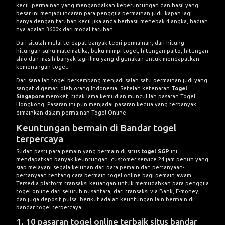
kecil. permainan yang mengandalkan keberuntungan dan hasil yang
besar ini menjadi incaran para penggila permainan judi. kapan lagi
hanya dengan taruhan kecil jika anda berhasil menebak 4 angka, hadiah
nya adalah 3600x dari modal taruhan.
Dari situlah mulai terdapat banyak teori permainan, dari hitung-
hitungan suhu matematika,
buku mimpi
togel, hitungan paito, hitungan
shio dan masih banyak lagi ilmu yang digunakan untuk mendapatkan
kemenangan togel.
Dari sana lah togel berkembang menjadi salah satu permainan judi yang
sangat digemari oleh orang Indonesia. Setelah ketenaran
Togel
Singapore
meroket, tidak lama kemudian muncul lah pasaran Togel
Hongkong. Pasaran ini pun menjadai pasaran kedua yang terbanyak
dimainkan dalam permainan Togel Online.
Keuntungan bermain di Bandar togel
terpercaya
Sudah pasti para pemain yang bermain di situs
togel SGP
ini
mendapatkan banyak keuntungan. customer service 24 jam penuh yang
siap melayani segala keluhan dari para pemain dan pertanyaan-
pertanyaan tentang cara bermain togel online bagi pemain awam.
Tersedia platform transaksi keuangan untuk memudahkan para penggila
togel online dari seluruh nusantara, dari transaksi via Bank, E-money,
dan juga deposit pulsa. berikut adalah keuntungan lain bermain di
bandar togel terpercaya:
1. 10 pasaran togel online terbaik situs bandar