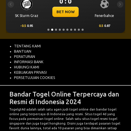
0 : 0
Previous
Next
BET NOW
SK Sturm Graz
Fenerbahce
-0.5
0.95
0.5
0.87
TENTANG KAMI
BANTUAN
PERATURAN
INFORMASI BANK
HUBUNGI KAMI
KEBIJAKAN PRIVASI
PERSETUJUAN COOKIES
Bandar Togel Online Terpercaya dan
Resmi di Indonesia 2024
Togelgt4d adalah salah satu agen judi togel online dan bandar togel
online yang terpercaya di Indonesia yang resmi. Situs togel 4d yang
focus pada permainan togel online. Salah satu situs togel resmi togel
singapore dan juga togel hongkong. Disini juga terdapat pasaran togel
favorit dunia lainnya, total ada 10 pasaran yang bisa dimainkan setiap