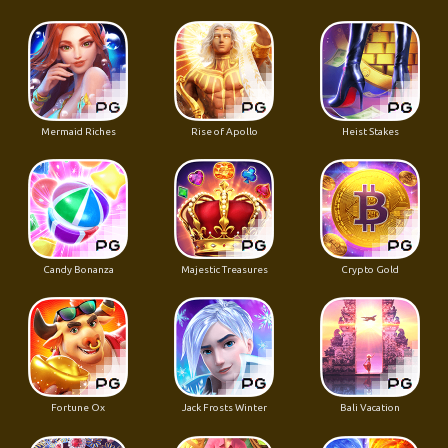
Mermaid Riches
Rise of Apollo
Heist Stakes
Candy Bonanza
Majestic Treasures
Crypto Gold
Fortune Ox
Jack Frosts Winter
Bali Vacation