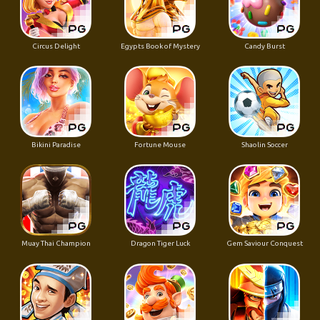
Circus Delight
Egypts Book of Mystery
Candy Burst
Bikini Paradise
Fortune Mouse
Shaolin Soccer
Muay Thai Champion
Dragon Tiger Luck
Gem Saviour Conquest