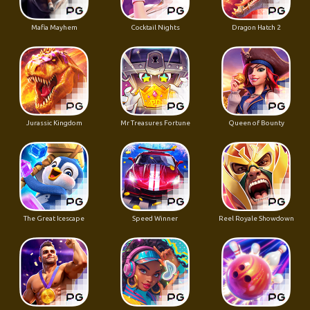
Mafia Mayhem
Cocktail Nights
Dragon Hatch 2
Jurassic Kingdom
Mr Treasures Fortune
Queen of Bounty
The Great Icescape
Speed Winner
Reel Royale Showdown