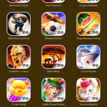
Werewolf's Hunt
Tsar Treasures
Forge of Wealth
Wild Heist Cashout
Ultimate Striker
Ninja Raccoon Frenzy
Gladiator's Glory
Safari Wilds
Cruise Royale
Fruity Candy
Lucky Clover Riches
Fortune Rabbit